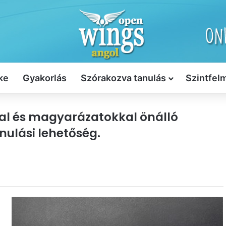
ke
Gyakorlás
Szórakozva tanulás
Szintfel
kal és magyarázatokkal önálló
nulási lehetőség.