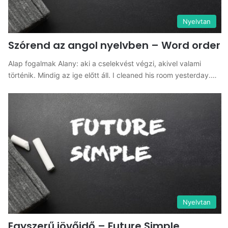
Nyelvtan
Szórend az angol nyelvben – Word order
Alap fogalmak Alany: aki a cselekvést végzi, akivel valami
történik. Mindig az ige előtt áll. I cleaned his room yesterday.…
Nyelvtan
Egyszerű jövőidő – Future Simple