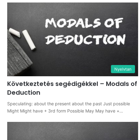
Nyelvtan
Következtetés segédigékkel – Modals of
Deduction
Speculating: about the present about the past Just possible
Might Might have + 3rd form Possible May May have +…