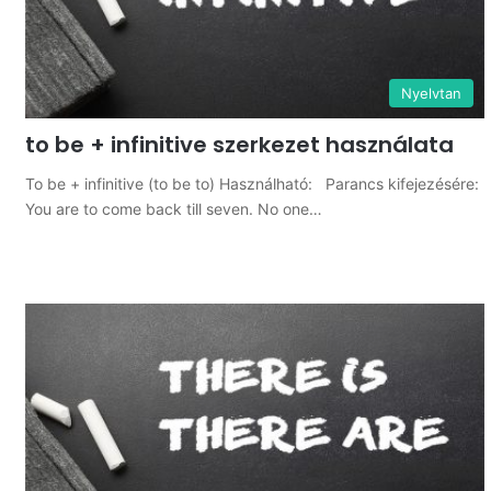
Nyelvtan
to be + infinitive szerkezet használata
To be + infinitive (to be to) Használható: Parancs kifejezésére:
You are to come back till seven. No one…