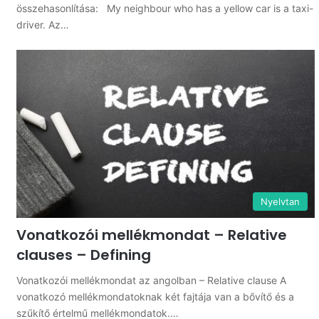
összehasonlítása: My neighbour who has a yellow car is a taxi-
driver. Az…
Nyelvtan
Vonatkozói mellékmondat – Relative
clauses – Defining
Vonatkozói mellékmondat az angolban – Relative clause A
vonatkozó mellékmondatoknak két fajtája van a bővítő és a
szűkítő értelmű mellékmondatok.…