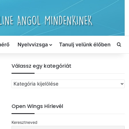
mérő
Nyelvvizsga
Tanulj velünk élőben
Ker
Válassz egy kategóriát
Válassz
egy
kategóriát
Open Wings Hírlevél
Keresztneved