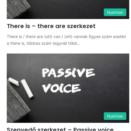
Nyelvtan
There is – there are szerkezet
There is / there are (ott) van / (ott) vannak Egyes szám esetén
a there is, többes szám (egynél több…
Nyelvtan
Szenvedő szerkezet – Passive voice