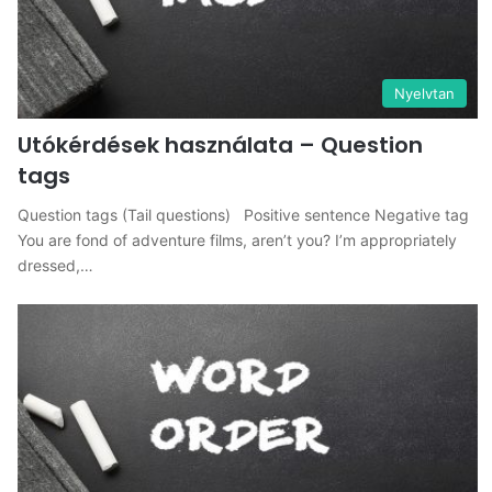
Nyelvtan
Utókérdések használata – Question
tags
Question tags (Tail questions) Positive sentence Negative tag
You are fond of adventure films, aren’t you? I’m appropriately
dressed,…