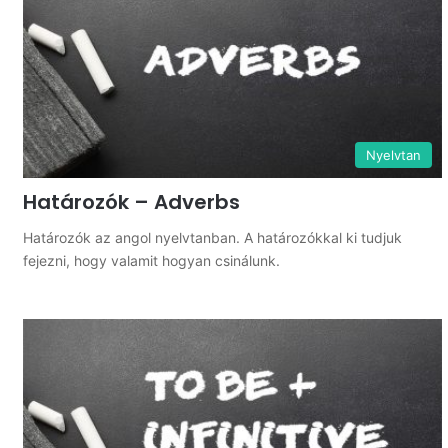
Nyelvtan
Határozók – Adverbs
Határozók az angol nyelvtanban. A határozókkal ki tudjuk
fejezni, hogy valamit hogyan csinálunk.