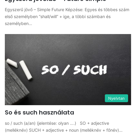
Egyszerű jövő – Simple Future Képzése: Egyes és többes szám
első személyben “shall/will” + ige, a többi számban és
személyben…
Nyelvtan
So és such használata
so / such (a/an) (jelentése: olyan ….) SO + adjective
(melléknév) SUCH + adjective + noun (melléknév + főnév)…