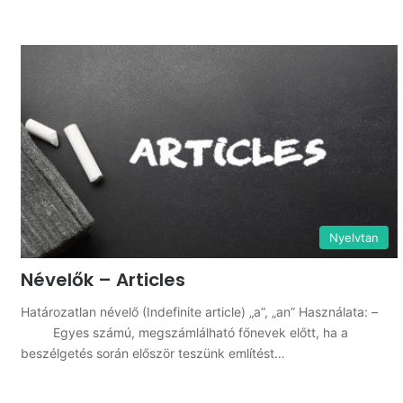
Nyelvtan
Névelők – Articles
Határozatlan névelő (Indefinite article) „a”, „an” Használata: –
Egyes számú, megszámlálható főnevek előtt, ha a
beszélgetés során először teszünk említést…