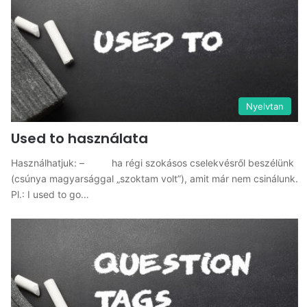
Nyelvtan
Used to használata
Használhatjuk: – ha régi szokásos cselekvésről beszélünk
(csúnya magyarsággal „szoktam volt”), amit már nem csinálunk.
Pl.: I used to go…