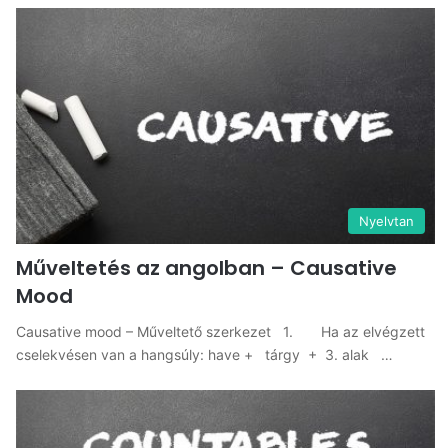
Nyelvtan
Műveltetés az angolban – Causative
Mood
Causative mood – Műveltető szerkezet 1. Ha az elvégzett
cselekvésen van a hangsúly: have + tárgy + 3. alak …