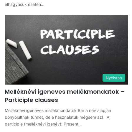
elhagyásuk esetén…
Nyelvtan
Melléknévi igeneves mellékmondatok –
Participle clauses
Melléknévi igeneves mellékmondatok Bár a név alapján
bonyolultnak tűnhet, de a használatuk mégsem az! A
participle (melléknévi igenév): Present…