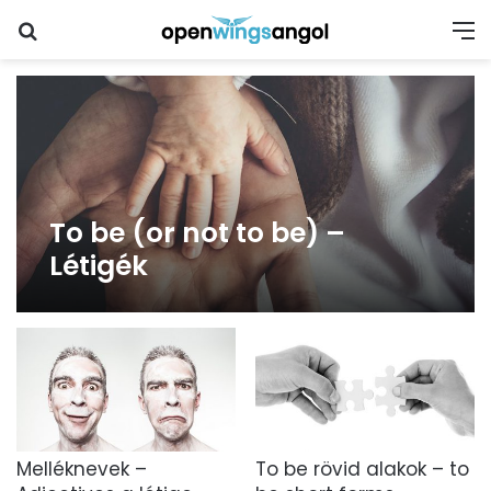
Keresés
M
To be (or not to be) –
Létigék
Melléknevek –
To be rövid alakok – to