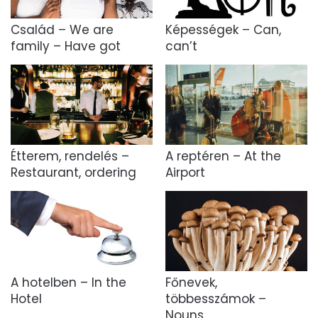
Család – We are
Képességek – Can,
family – Have got
can’t
Étterem, rendelés –
A reptéren – At the
Restaurant, ordering
Airport
A hotelben – In the
Főnevek,
Hotel
többesszámok –
Nouns