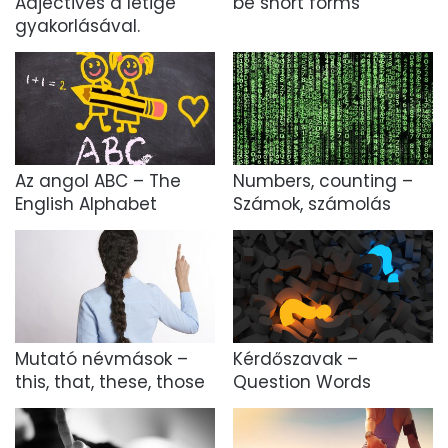
Adjectives a létige
be short forms
gyakorlásával.
Az angol ABC – The
Numbers, counting –
English Alphabet
Számok, számolás
Mutató névmások –
Kérdőszavak –
this, that, these, those
Question Words