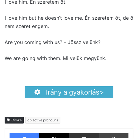
I love him. Én szeretem őt.
I love him but he doesn’t love me. Én szeretem őt, de ő
nem szeret engem.
Are you coming with us? – Jössz velünk?
We are going with them. Mi velük megyünk.
Irány a gyakorlás>
Címke
objective pronouns
Facebook
X
Megosztás email-ben
Nyom