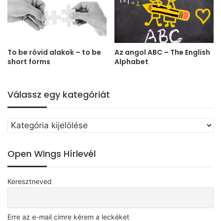
To be rövid alakok – to be
Az angol ABC – The English
short forms
Alphabet
Válassz egy kategóriát
Válassz
egy
kategóriát
Open Wings Hírlevél
Keresztneved
Erre az e-mail címre kérem a leckéket