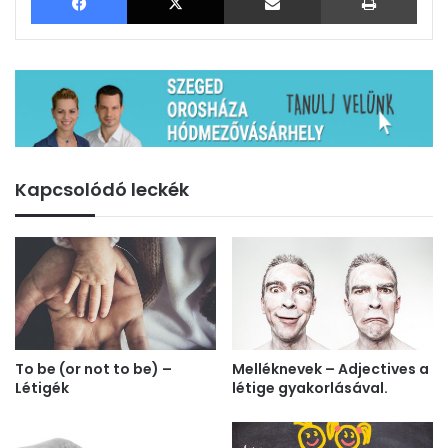
Kapcsolódó leckék
To be (or not to be) –
Melléknevek – Adjectives a
Létigék
létige gyakorlásával.