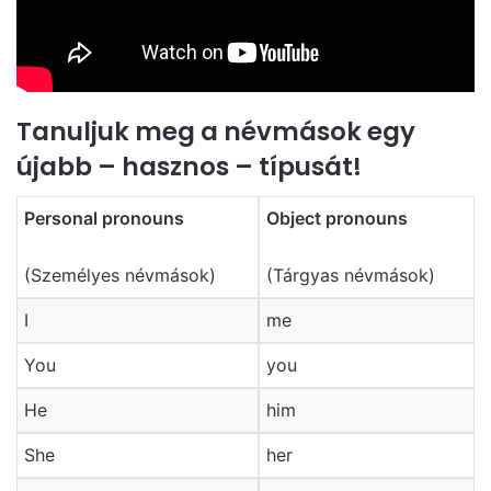
Tanuljuk meg a névmások egy
újabb – hasznos – típusát!
Personal pronouns
Object pronouns
(Személyes névmások)
(Tárgyas névmások)
I
me
You
you
He
him
She
her