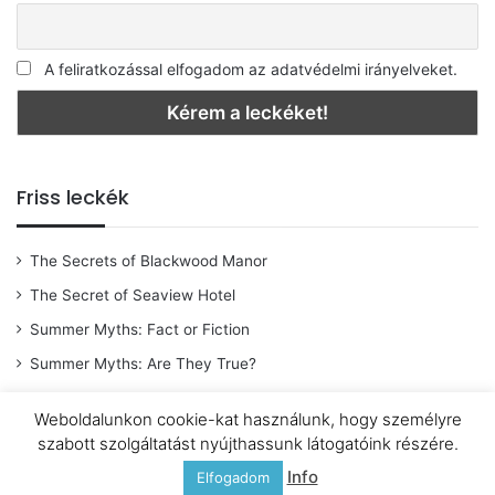
A feliratkozással elfogadom az adatvédelmi irányelveket.
Friss leckék
The Secrets of Blackwood Manor
The Secret of Seaview Hotel
Summer Myths: Fact or Fiction
Summer Myths: Are They True?
Weboldalunkon cookie-kat használunk, hogy személyre
szabott szolgáltatást nyújthassunk látogatóink részére.
© Copyright 2026 |
OpenWingsAngol
|
Adatkezelési tájékoztató
|
Info
Elfogadom
Kapcsolat