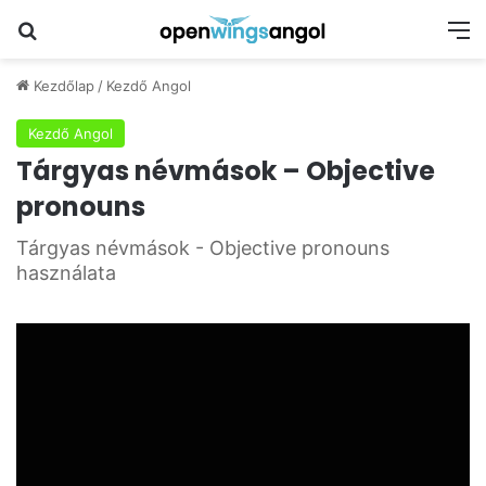
Keresés
M
Kezdőlap
/
Kezdő Angol
Kezdő Angol
Tárgyas névmások – Objective
pronouns
Tárgyas névmások - Objective pronouns
használata