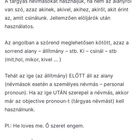
A tárgyas névmásokat használjuk, ha nem az alanyról
van szó, azaz akinek, akivel, akihez, akiről, akit érint
az, amit csinálunk. Jellemzően elöljárók után
használatos.
Az angolban a szórend meglehetősen kötött, azaz a
sorrend alany – állítmány – stb. Ki – csinál – stb
(mit,hol, mikor, kivel … )
Tehát az ige (az állítmány) ELŐTT áll az alany
(névmások esetén a személyes névmás – personal
pronoun). Ha az ige UTÁN szerepel a névmás, akkor
már az objective pronoun-t (tárgyas névmást) kell
használnunk.
Pl.: He loves me. Ő szeret engem.