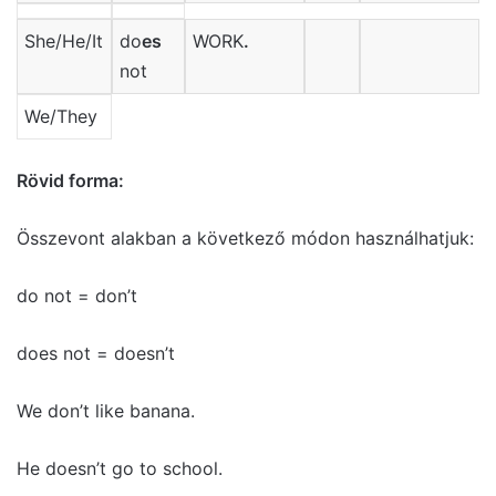
She/He/It
do
es
WORK
.
not
We/They
Rövid forma:
Összevont alakban a következő módon használhatjuk:
do not = don’t
does not = doesn’t
We don’t like banana.
He doesn’t go to school.