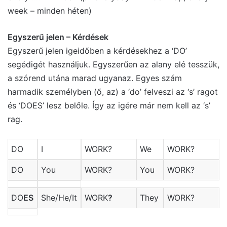
week – minden héten)
Egyszerű jelen – Kérdések
Egyszerű jelen igeidőben a kérdésekhez a ‘DO’
segédigét használjuk. Egyszerűen az alany elé tesszük,
a szórend utána marad ugyanaz. Egyes szám
harmadik személyben (ő, az) a ‘do’ felveszi az ‘s’ ragot
és ‘DOES’ lesz belőle. Így az igére már nem kell az ‘s’
rag.
DO
I
WORK?
We
WORK?
DO
You
WORK?
You
WORK?
DO
ES
She/He/It
WORK
?
They
WORK?