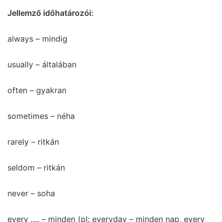
Jellemző időhatározói:
always – mindig
usually – általában
often – gyakran
sometimes – néha
rarely – ritkán
seldom – ritkán
never – soha
every …. – minden (pl: everyday – minden nap, every