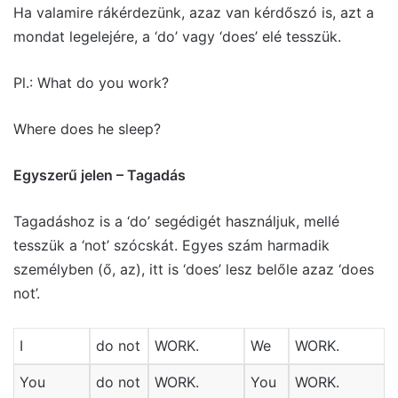
Ha valamire rákérdezünk, azaz van kérdőszó is, azt a
mondat legelejére, a ‘do’ vagy ‘does’ elé tesszük.
Pl.: What do you work?
Where does he sleep?
Egyszerű jelen – Tagadás
Tagadáshoz is a ‘do’ segédigét használjuk, mellé
tesszük a ‘not’ szócskát. Egyes szám harmadik
személyben (ő, az), itt is ‘does’ lesz belőle azaz ‘does
not’.
I
do not
WORK.
We
WORK.
You
do not
WORK.
You
WORK.