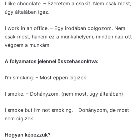
I like chocolate. – Szeretem a csokit. Nem csak most,
úgy általában igaz.
I work in an office. – Egy irodában dolgozom. Nem
csak most, hanem ez a munkahelyem, minden nap ott
végzem a munkám.
A folyamatos jelennel összehasonlítva:
I’m smoking. – Most éppen cigizek.
I smoke. – Dohányzom. (nem most, úgy általában)
I smoke but I’m not smoking. – Dohányzom, de most
nem cigizek.
Hogyan képezzük?