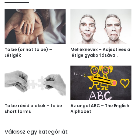
To be (or not to be) –
Melléknevek – Adjectives a
Létigék
létige gyakorlásával.
To be rövid alakok – to be
Az angol ABC – The English
short forms
Alphabet
Válassz egy kategóriát