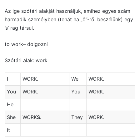
Az ige szótári alakját használjuk, amihez egyes szám
harmadik személyben (tehát ha „ő”-ről beszélünk) egy
’s’ rag társul.
to work– dolgozni
Szótári alak: work
I
WORK.
We
WORK.
You
WORK.
You
WORK.
He
She
WORK
S.
They
WORK.
It