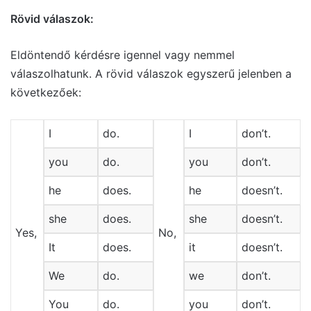
Rövid válaszok:
Eldöntendő kérdésre igennel vagy nemmel
válaszolhatunk. A rövid válaszok egyszerű jelenben a
következőek:
I
do.
I
don’t.
you
do.
you
don’t.
he
does.
he
doesn’t.
she
does.
she
doesn’t.
Yes,
No,
It
does.
it
doesn’t.
We
do.
we
don’t.
You
do.
you
don’t.