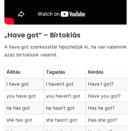
„Have got” – Birtoklás
A have got szerkezettel fejezhetjük ki, ha van valamink
azaz birtoklunk valamit.
Állítás
Tagadás
Kérdés
I have got
I haven’t got
Have I got?
you have got
you haven’t got
Have you got?
he has got
he hasn’t got
Has he got?
she has got
she hasn’t got
Has she got?