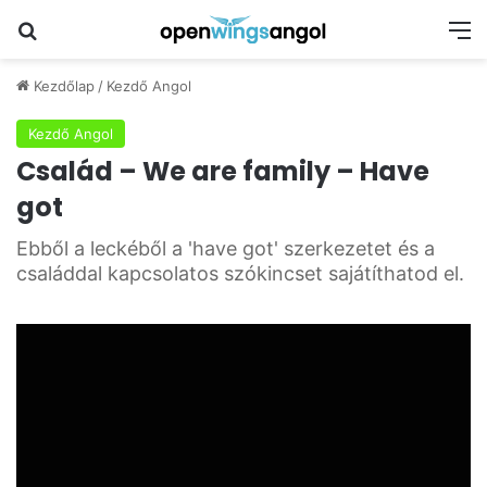
Keresés
M
Kezdőlap
/
Kezdő Angol
Kezdő Angol
Család – We are family – Have
got
Ebből a leckéből a 'have got' szerkezetet és a
családdal kapcsolatos szókincset sajátíthatod el.