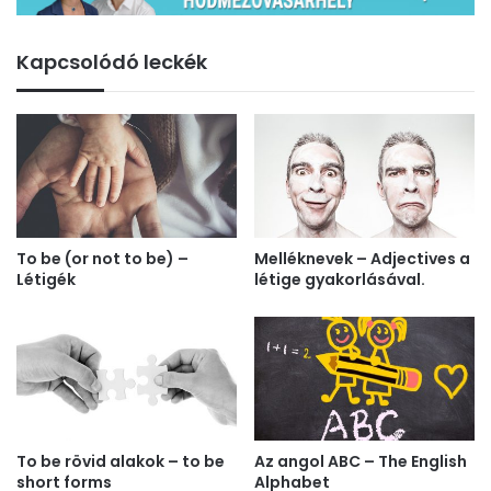
Kapcsolódó leckék
To be (or not to be) –
Melléknevek – Adjectives a
Létigék
létige gyakorlásával.
To be rövid alakok – to be
Az angol ABC – The English
short forms
Alphabet