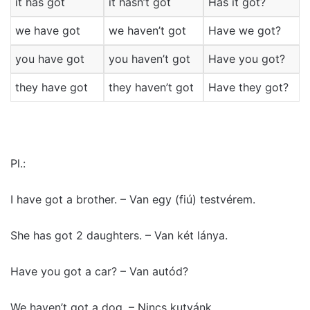
it has got
it hasn’t got
Has it got?
we have got
we haven’t got
Have we got?
you have got
you haven’t got
Have you got?
they have got
they haven’t got
Have they got?
Pl.:
I have got a brother. – Van egy (fiú) testvérem.
She has got 2 daughters. – Van két lánya.
Have you got a car? – Van autód?
We haven’t got a dog. – Nincs kutyánk.