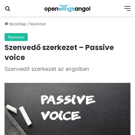
Keresés
M
Kezdőlap
/
Nyelvtan
Nyelvtan
Szenvedő szerkezet – Passive
voice
Szenvedő szerkezet az angolban