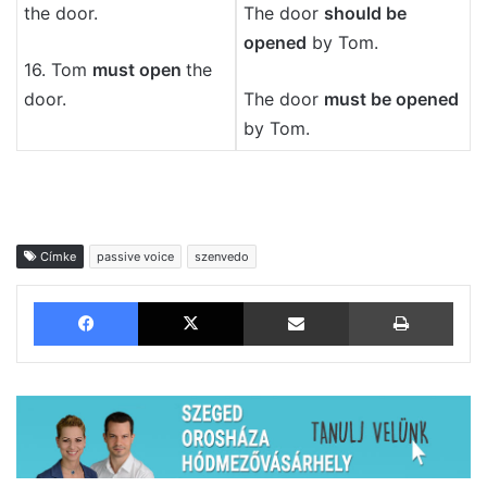
the door.
The door
should be
opened
by Tom.
16. Tom
must open
the
door.
The door
must be opened
by Tom.
Címke
passive voice
szenvedo
Facebook
X
Megosztás email-ben
Nyom