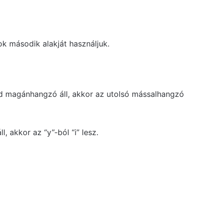
ok második alakját használjuk.
id magánhangzó áll, akkor az utolsó mássalhangzó
, akkor az “y”-ból “i” lesz.