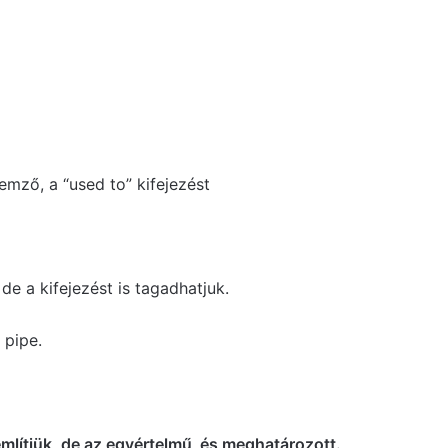
emző, a “used to” kifejezést
de a kifejezést is tagadhatjuk.
 pipe.
említjük, de az egyértelmű és meghatározott.