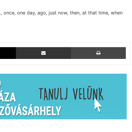
, once, one day, ago, just now, then, at that time, when
X
Megosztás email-ben
Ny