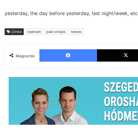
yesterday, the day before yesterday, last night/week, etc.
Címke
nyelvtan
past simple
tenses
Facebook
Megosztás