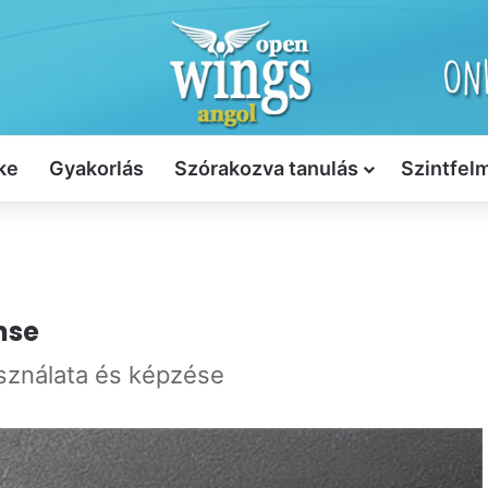
ke
Gyakorlás
Szórakozva tanulás
Szintfel
nse
asználata és képzése