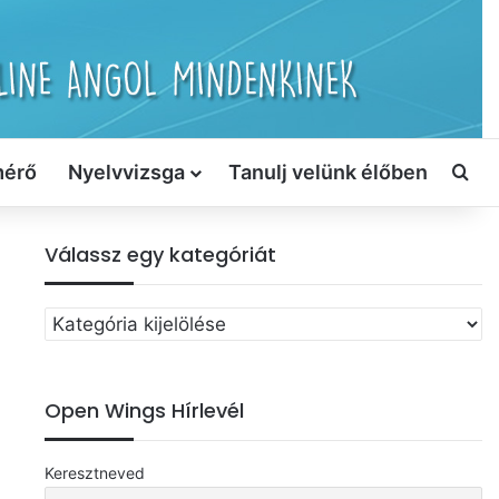
mérő
Nyelvvizsga
Tanulj velünk élőben
Ker
Válassz egy kategóriát
Válassz
egy
kategóriát
Open Wings Hírlevél
Keresztneved