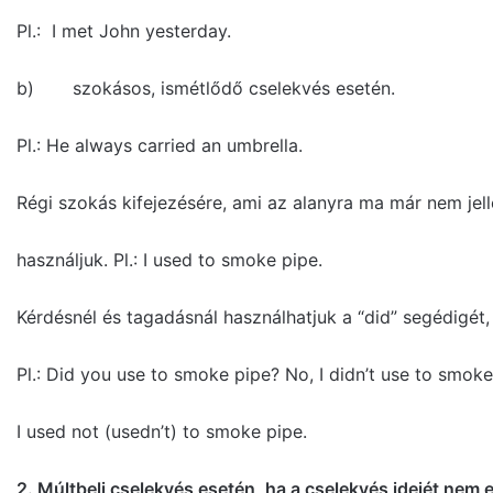
Pl.: I met John yesterday.
b) szokásos, ismétlődő cselekvés esetén.
Pl.: He always carried an umbrella.
Régi szokás kifejezésére, ami az alanyra ma már nem jell
használjuk. Pl.: I used to smoke pipe.
Kérdésnél és tagadásnál használhatjuk a “did” segédigét, 
Pl.: Did you use to smoke pipe? No, I didn’t use to smoke
I used not (usedn’t) to smoke pipe.
2.
Múltbeli cselekvés esetén, ha a cselekvés idejét nem 