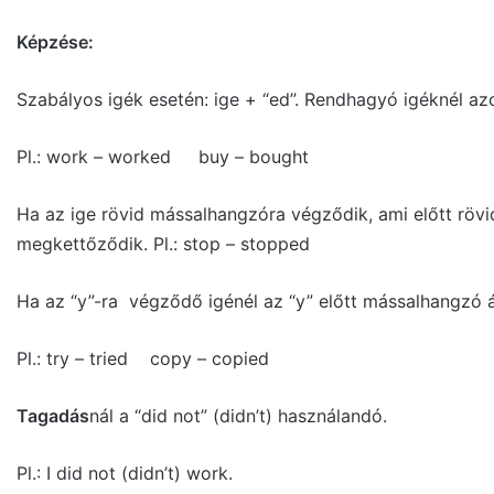
Képzése:
Szabályos igék esetén: ige + “ed”. Rendhagyó igéknél az
Pl.: work – worked buy – bought
Ha az ige rövid mássalhangzóra végződik, ami előtt röv
megkettőződik. Pl.: stop – stopped
Ha az “y”-ra végződő igénél az “y” előtt mássalhangzó áll
Pl.: try – tried copy – copied
Tagadás
nál a “did not” (didn’t) használandó.
Pl.: I did not (didn’t) work.