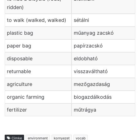
ridden)
to walk (walked, walked)
sétálni
plastic bag
műanyag zacskó
paper bag
papírzacskó
disposable
eldobható
returnable
visszaváltható
agriculture
mezőgazdaság
organic farming
biogazdálkodás
fertilizer
műtrágya
Címke
environment
kornyezet
vocab