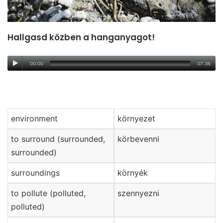
Hallgasd közben a hanganyagot!
00:00
07:36
environment
környezet
to surround (surrounded,
körbevenni
surrounded)
surroundings
környék
to pollute (polluted,
szennyezni
polluted)