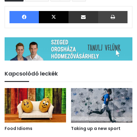
Facebook
X
Megosztás email-ben
Nyom
Kapcsolódó leckék
Food Idioms
Taking up a new sport