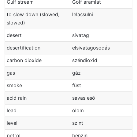
Gulf stream
Golf áramlat
to slow down (slowed,
lelassulni
slowed)
desert
sivatag
desertification
elsivatagosodás
carbon dioxide
széndioxid
gas
gáz
smoke
füst
acid rain
savas eső
lead
ólom
level
szint
petrol
benzin