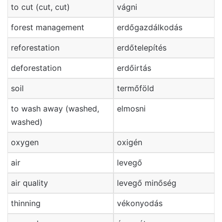
to cut (cut, cut)
vágni
forest management
erdőgazdálkodás
reforestation
erdőtelepítés
deforestation
erdőirtás
soil
termőföld
to wash away (washed,
elmosni
washed)
oxygen
oxigén
air
levegő
air quality
levegő minőség
thinning
vékonyodás