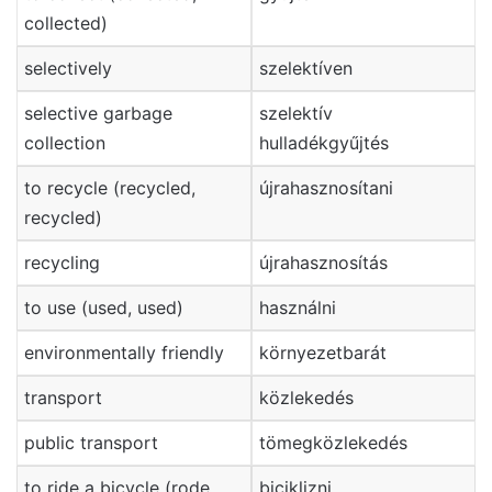
collected)
selectively
szelektíven
selective garbage
szelektív
collection
hulladékgyűjtés
to recycle (recycled,
újrahasznosítani
recycled)
recycling
újrahasznosítás
to use (used, used)
használni
environmentally friendly
környezetbarát
transport
közlekedés
public transport
tömegközlekedés
to ride a bicycle (rode,
biciklizni