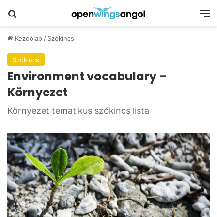
Keresés
M
Kezdőlap
/
Szókincs
Szókincs
Environment vocabulary –
Környezet
Környezet tematikus szókincs lista