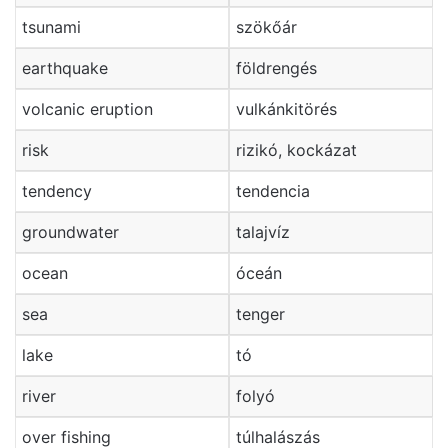
tsunami
szökőár
earthquake
földrengés
volcanic eruption
vulkánkitörés
risk
rizikó, kockázat
tendency
tendencia
groundwater
talajvíz
ocean
óceán
sea
tenger
lake
tó
river
folyó
over fishing
túlhalászás