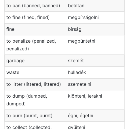
to ban (banned, banned)
betiltani
to fine (fined, fined)
megbírságolni
fine
bírság
to penalize (penalized,
megbüntetni
penalized)
garbage
szemét
waste
hulladék
to litter (littered, littered)
szemetelni
to dump (dumped,
kiönteni, lerakni
dumped)
to burn (burnt, burnt)
égni, égetni
to collect (collected,
gyűjteni