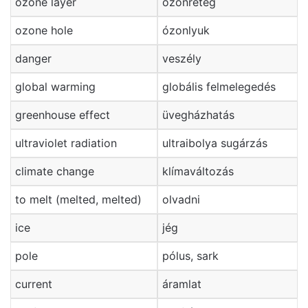
ozone layer
ózonréteg
ozone hole
ózonlyuk
danger
veszély
global warming
globális felmelegedés
greenhouse effect
üvegházhatás
ultraviolet radiation
ultraibolya sugárzás
climate change
klímaváltozás
to melt (melted, melted)
olvadni
ice
jég
pole
pólus, sark
current
áramlat