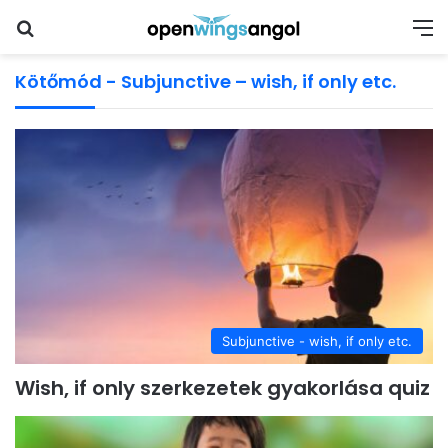
Keresés
M
Kötőmód - Subjunctive – wish, if only etc.
Subjunctive - wish, if only etc.
Wish, if only szerkezetek gyakorlása quiz