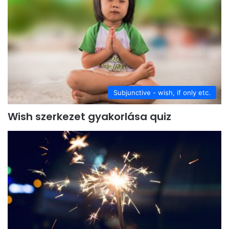
Subjunctive - wish, if only etc.
Wish szerkezet gyakorlása quiz