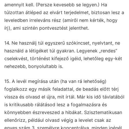
amennyit kell. (Persze kevesebb se legyen.) Ha
túlzottan átléped az elvárt terjedelmet, biztosan lesz a
leveledben irreleváns rész (amiről nem kérték, hogy
írj), ami szintén pontvesztést jelenthet.
14. Ne használj túl egyszerű szókincset, nyelvtant, ne
használd a létigéket túl gyakran. Legyenek „rendes”
cselekvést, történést kifejező igéid, lehetőleg egy-két
nehezebb, bonyolultabb is.
15. A levél megírása után (ha van rá lehetőség)
foglalkozz egy másik feladattal, de beadás előtt térj
vissza és olvasd el újra, mit írtál. Már kis idő távlatából
is kritikusabb rálátásod lesz a fogalmazásra és
könnyebben észreveszed a hibákat. Szisztematikusan
ellenőrizz, például olvasd végig a levelet csak az
egyes szám 3. személyre koncentrálva, minden igénél