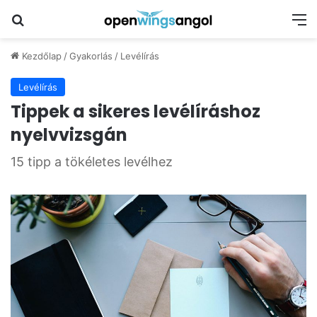
Keresés
M
Kezdőlap
/
Gyakorlás
/
Levélírás
Levélírás
Tippek a sikeres levélíráshoz
nyelvvizsgán
15 tipp a tökéletes levélhez