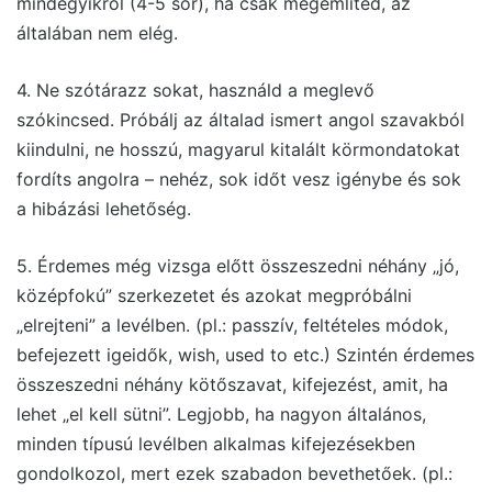
mindegyikről (4-5 sor), ha csak megemlíted, az
általában nem elég.
4. Ne szótárazz sokat, használd a meglevő
szókincsed. Próbálj az általad ismert angol szavakból
kiindulni, ne hosszú, magyarul kitalált körmondatokat
fordíts angolra – nehéz, sok időt vesz igénybe és sok
a hibázási lehetőség.
5. Érdemes még vizsga előtt összeszedni néhány „jó,
középfokú” szerkezetet és azokat megpróbálni
„elrejteni” a levélben. (pl.: passzív, feltételes módok,
befejezett igeidők, wish, used to etc.) Szintén érdemes
összeszedni néhány kötőszavat, kifejezést, amit, ha
lehet „el kell sütni”. Legjobb, ha nagyon általános,
minden típusú levélben alkalmas kifejezésekben
gondolkozol, mert ezek szabadon bevethetőek. (pl.: