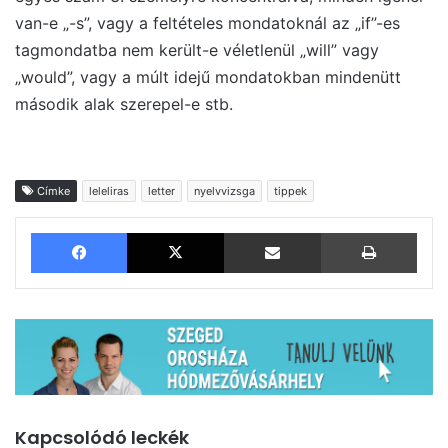
van-e „-s”, vagy a feltételes mondatoknál az „if”-es
tagmondatba nem került-e véletlenül „will” vagy
„would”, vagy a múlt idejű mondatokban mindenütt
második alak szerepel-e stb.
Címke
leleliras
letter
nyelvvizsga
tippek
Facebook
X
Megosztás email-ben
Nyom
Kapcsolódó leckék