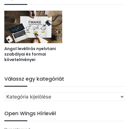
Angol levélírás nyelvtani
szabályai és formai
követelményei
Válassz egy kategóriát
Válassz
egy
kategóriát
Open Wings Hírlevél