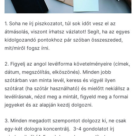
1. Soha ne írj piszkozatot, túl sok időt vesz el az
átmásolás, viszont írhatsz vázlatot! Segít, ha az egyes
kidolgozandó pontokhoz pár szóban összeszeded,
mit/miről fogsz írni.
2. Figyelj az angol levélforma követelményeire (címek,
dátum, megszólítás, elköszönés). Minden jobb
szótárban van minta levél, keress és vigyél ilyen
szótárat (ha szótár használható) és mielőtt nekiállsz a
levélírásnak, nézd meg a mintát, figyeld meg a formai
jegyeket és az alapján kezdj dolgozni.
3. Minden megadott szempontot dolgozz ki, ne csak
egy-két dologra koncentrálj. 3-4 gondolatot írj