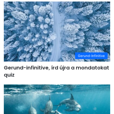
Gerund-Infinitive
Gerund-infinitive, írd újra a mondatokat
quiz