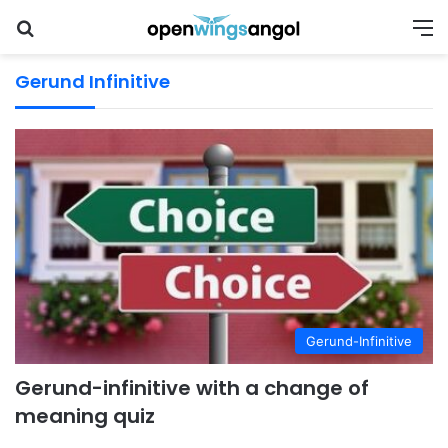
Keresés
M
Gerund Infinitive
Gerund-Infinitive
Gerund-infinitive with a change of
meaning quiz