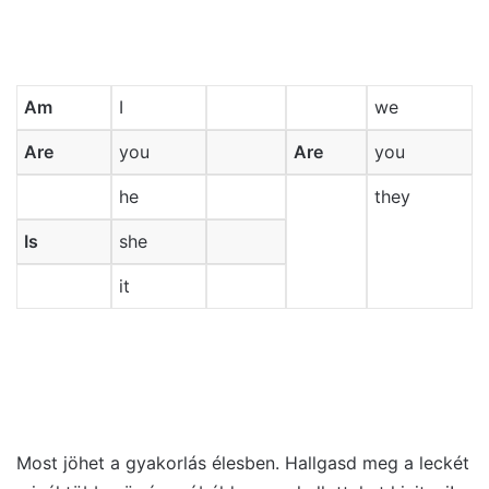
Am
I
we
Are
you
Are
you
he
they
Is
she
it
Most jöhet a gyakorlás élesben. Hallgasd meg a leckét