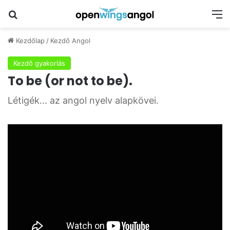
Keresés
M
Kezdőlap
/
Kezdő Angol
Kezdő gyakorlás
To be (or not to be).
Létigék... az angol nyelv alapkövei.