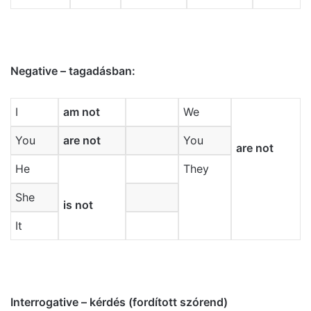
Negative – tagadásban:
I
am not
We
You
are not
You
are not
He
They
She
is not
It
Interrogative – kérdés (fordított szórend)