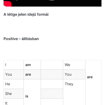
A létige jelen idejű formái
Positive – állításban
I
am
We
You
are
You
are
He
They
She
is
It