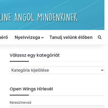
mérő
Nyelvvizsga
Tanulj velünk élőben
Ker
Válassz egy kategóriát
Válassz
egy
kategóriát
Open Wings Hírlevél
Keresztneved