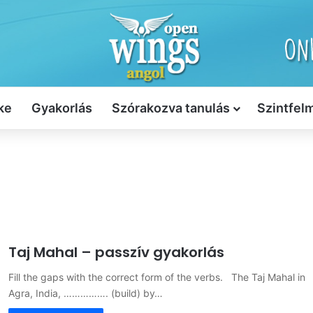
ke
Gyakorlás
Szórakozva tanulás
Szintfel
Taj Mahal – passzív gyakorlás
Fill the gaps with the correct form of the verbs. The Taj Mahal in
Agra, India, ……………. (build) by…