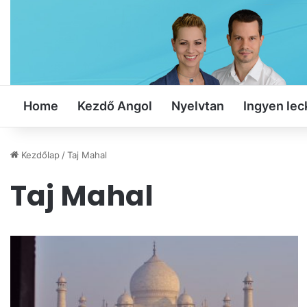
Home
Kezdő Angol
Nyelvtan
Ingyen lec
Kezdőlap
/
Taj Mahal
Taj Mahal