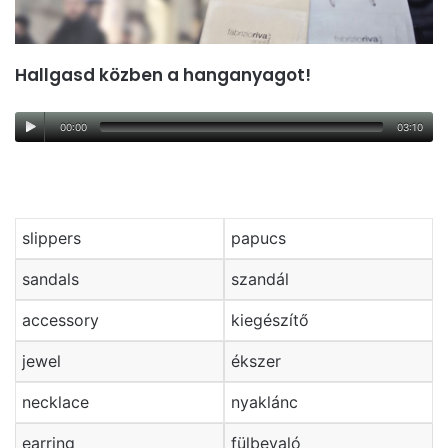
Hallgasd közben a hanganyagot!
00:00
03:10
slippers
papucs
sandals
szandál
accessory
kiegészítő
jewel
ékszer
necklace
nyaklánc
earring
fülbevaló