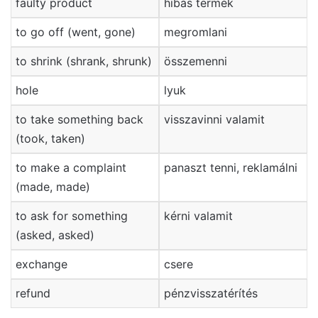
faulty product
hibás termék
to go off (went, gone)
megromlani
to shrink (shrank, shrunk)
összemenni
hole
lyuk
to take something back
visszavinni valamit
(took, taken)
to make a complaint
panaszt tenni, reklamálni
(made, made)
to ask for something
kérni valamit
(asked, asked)
exchange
csere
refund
pénzvisszatérítés