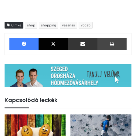
Címke
shop
shopping
vasarlas
vocab
Facebook
X
Megosztás email-ben
Nyom
Kapcsolódó leckék