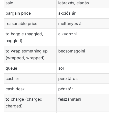
sale
leárazás, eladás
bargain price
akciós ár
reasonable price
méltányos ár
to haggle (haggled,
alkudozni
haggled)
to wrap something up
becsomagolni
(wrapped, wrapped)
queue
sor
cashier
pénztáros
cash desk
pénztár
to charge (charged,
felszámítani
charged)