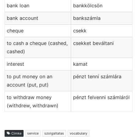
bank loan
bankkölcsön
bank account
bankszámla
cheque
csekk
to cash a cheque (cashed,
csekket beváltani
cashed)
interest
kamat
to put money on an
pénzt tenni számlára
account (put, put)
to withdraw money
pénzt felvenni számláról
(withdrew, withdrawn)
Címke
service
szolgaltatas
vocabulary