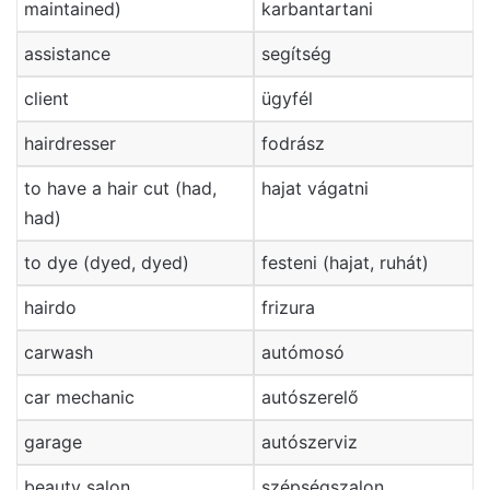
maintained)
karbantartani
assistance
segítség
client
ügyfél
hairdresser
fodrász
to have a hair cut (had,
hajat vágatni
had)
to dye (dyed, dyed)
festeni (hajat, ruhát)
hairdo
frizura
carwash
autómosó
car mechanic
autószerelő
garage
autószerviz
beauty salon
szépségszalon