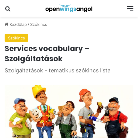
Keresés
M
Kezdőlap
/
Szókincs
Szókincs
Services vocabulary –
Szolgáltatások
Szolgáltatások - tematikus szókincs lista