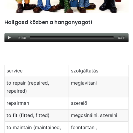
Hallgasd közben a hanganyagot!
00:00
03:11
service
szolgáltatás
to repair (repaired,
megjavítani
repaired)
repairman
szerelő
to fit (fitted, fitted)
megcsinálni, szerelni
to maintain (maintained,
fenntartani,