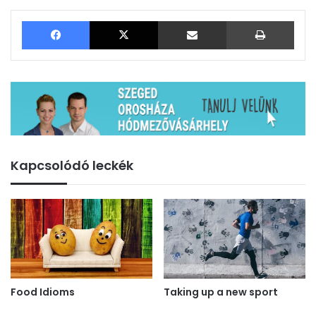
Facebook
X
Megosztás email-ben
Nyom
Kapcsolódó leckék
Food Idioms
Taking up a new sport