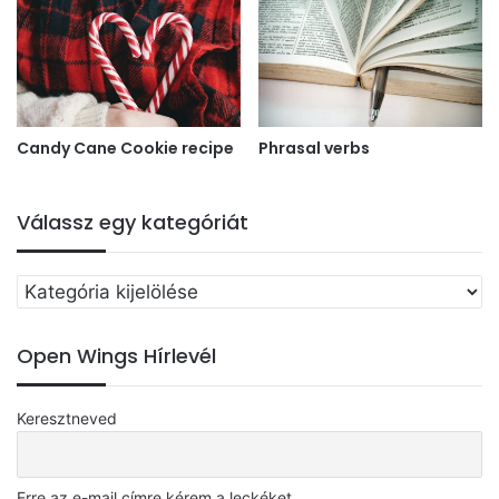
Candy Cane Cookie recipe
Phrasal verbs
Válassz egy kategóriát
Válassz
egy
kategóriát
Open Wings Hírlevél
Keresztneved
Erre az e-mail címre kérem a leckéket