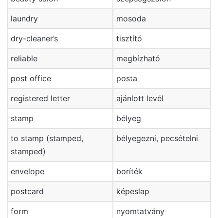
laundry
mosoda
dry-cleaner’s
tisztító
reliable
megbízható
post office
posta
registered letter
ajánlott levél
stamp
bélyeg
to stamp (stamped,
bélyegezni, pecsételni
stamped)
envelope
boríték
postcard
képeslap
form
nyomtatvány