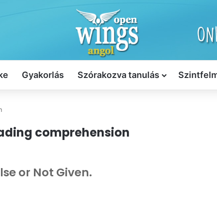
ke
Gyakorlás
Szórakozva tanulás
Szintfel
n
reading comprehension
lse or Not Given.