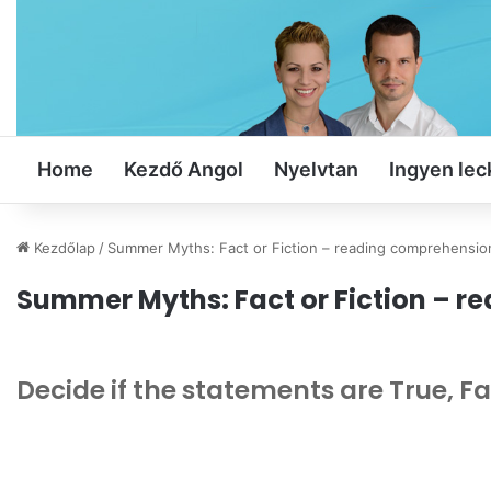
Home
Kezdő Angol
Nyelvtan
Ingyen lec
Kezdőlap
/
Summer Myths: Fact or Fiction – reading comprehensio
Summer Myths: Fact or Fiction – 
Decide if the statements are True, Fa