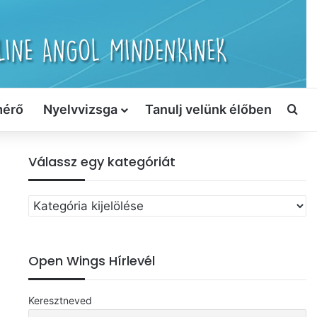
mérő
Nyelvvizsga
Tanulj velünk élőben
Ker
Válassz egy kategóriát
Válassz
egy
kategóriát
Open Wings Hírlevél
Keresztneved