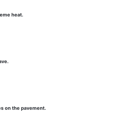
reme heat.
ave.
hes on the pavement.