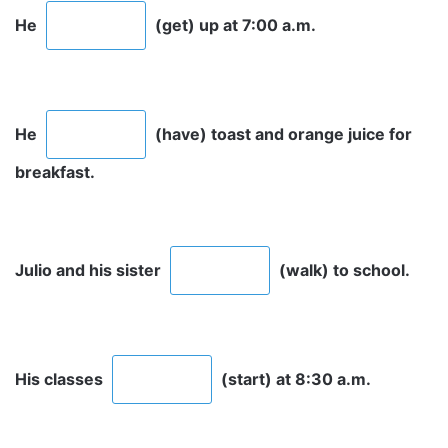
He
(get) up at 7:00 a.m.
He
(have) toast and orange juice for
breakfast.
Julio and his sister
(walk) to school.
His classes
(start) at 8:30 a.m.