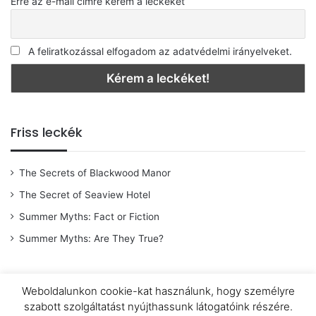
Erre az e-mail címre kérem a leckéket
A feliratkozással elfogadom az adatvédelmi irányelveket.
Friss leckék
The Secrets of Blackwood Manor
The Secret of Seaview Hotel
Summer Myths: Fact or Fiction
Summer Myths: Are They True?
Weboldalunkon cookie-kat használunk, hogy személyre
© Copyright 2026 |
OpenWingsAngol
|
Adatkezelési tájékoztató
|
szabott szolgáltatást nyújthassunk látogatóink részére.