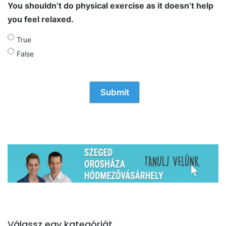
You shouldn’t do physical exercise as it doesn’t help
you feel relaxed.
True
False
Válassz egy kategóriát